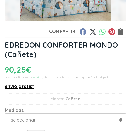
COMPARTIR:
EDREDON CONFORTER MONDO
(Cañete)
90,25
€
Las modalidades de
envío
y de
pago
pueden variar el importe final del pedido.
envío gratis*
Marca:
Cañete
Medidas