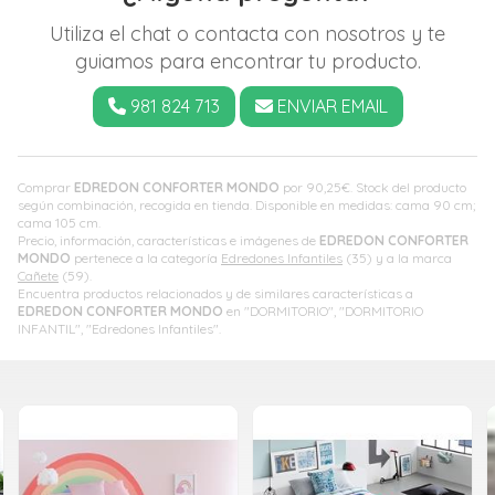
Utiliza el chat o contacta con nosotros y te
guiamos para encontrar tu producto.
981 824 713
ENVIAR EMAIL
Comprar
EDREDON CONFORTER MONDO
por
90,25
€
. Stock del producto
según combinación, recogida en tienda. Disponible en medidas: cama 90 cm;
cama 105 cm.
Precio, información, características e imágenes de
EDREDON CONFORTER
MONDO
pertenece a la categoría
Edredones Infantiles
(35) y a la marca
Cañete
(59).
Encuentra productos relacionados y de similares características a
EDREDON CONFORTER MONDO
en "DORMITORIO", "DORMITORIO
INFANTIL", "Edredones Infantiles".