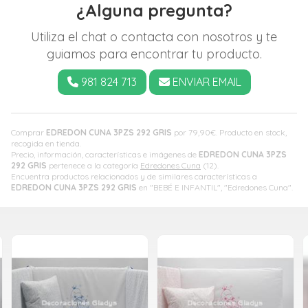
¿Alguna pregunta?
Utiliza el chat o contacta con nosotros y te
guiamos para encontrar tu producto.
981 824 713
ENVIAR EMAIL
Comprar
EDREDON CUNA 3PZS 292 GRIS
por
79,90
€
. Producto en stock,
recogida en tienda.
Precio, información, características e imágenes de
EDREDON CUNA 3PZS
292 GRIS
pertenece a la categoría
Edredones Cuna
(12).
Encuentra productos relacionados y de similares características a
EDREDON CUNA 3PZS 292 GRIS
en "BEBÉ E INFANTIL", "Edredones Cuna".