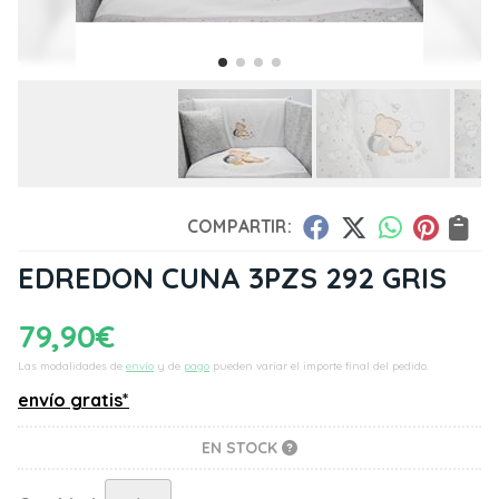
COMPARTIR:
EDREDON CUNA 3PZS 292 GRIS
79,90
€
Las modalidades de
envío
y de
pago
pueden variar el importe final del pedido.
envío gratis*
EN STOCK