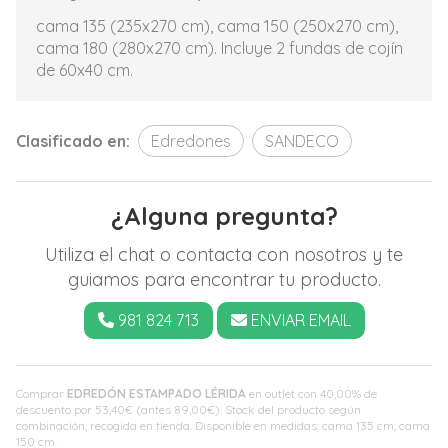
cama 135 (235x270 cm), cama 150 (250x270 cm),
cama 180 (280x270 cm). Incluye 2 fundas de cojín
de 60x40 cm.
Clasificado en:
Edredones
SANDECO
¿Alguna pregunta?
Utiliza el chat o contacta con nosotros y te
guiamos para encontrar tu producto.
981 824 713
ENVIAR EMAIL
Comprar
EDREDÓN ESTAMPADO LÉRIDA
en outlet con 40,00% de
descuento por
53,40
€
(antes
89,00
€
). Stock del producto según
combinación, recogida en tienda. Disponible en medidas: cama 135 cm; cama
150 cm.