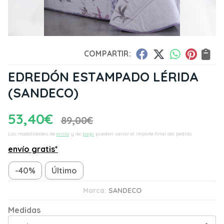
COMPARTIR:
EDREDÓN ESTAMPADO LÉRIDA
(SANDECO)
53,40
€
89,00
€
Las modalidades de
envío
y de
pago
pueden variar el importe final del pedido.
envío gratis*
-40%
Último
Marca:
SANDECO
Medidas