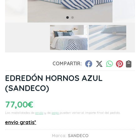
COMPARTIR:
EDREDÓN HORNOS AZUL
(SANDECO)
77,00
€
Las modalidades de
envío
y de
pago
pueden variar el importe final del pedido.
envío gratis*
Marca:
SANDECO