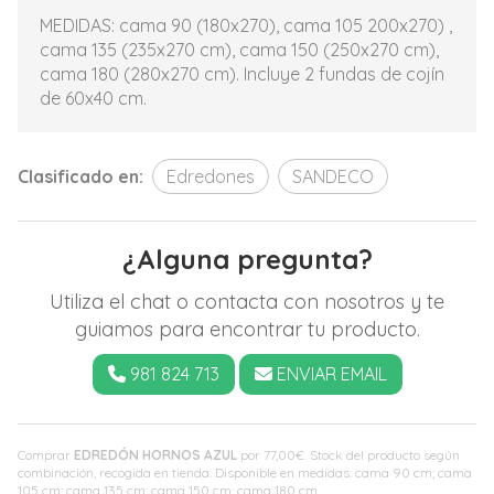
MEDIDAS: cama 90 (180x270), cama 105 200x270) ,
cama 135 (235x270 cm), cama 150 (250x270 cm),
cama 180 (280x270 cm). Incluye 2 fundas de cojín
de 60x40 cm.
Clasificado en:
Edredones
SANDECO
¿Alguna pregunta?
Utiliza el chat o contacta con nosotros y te
guiamos para encontrar tu producto.
981 824 713
ENVIAR EMAIL
Comprar
EDREDÓN HORNOS AZUL
por
77,00
€
. Stock del producto según
combinación, recogida en tienda. Disponible en medidas: cama 90 cm; cama
105 cm; cama 135 cm; cama 150 cm; cama 180 cm.