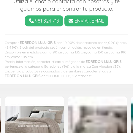
Utiliza el chat o contacta con nosotros y te
guiamos para encontrar tu producto.
981 824 713
ENVIAR EMAIL
Comprar
EDREDON LULU GRIS
con 10,00% de descuento por
44,09
€
(antes
48,99
€
). Stock del producto según combinación, recogida en tienda.
Disponible en medidas: cama 90 cm; cama 135 cm; cama 150 cm; cama 180
cm; cama 105 cm.
Precio, información, características e imágenes de
EDREDON LULU GRIS
pertenece a la categoría
Edredones
(96) y a la marca
Don Algodón
(35).
Encuentra productos relacionados y de similares características a
EDREDON LULU GRIS
en "DORMITORIO", "Edredones".