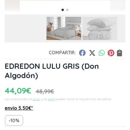
COMPARTIR:
EDREDON LULU GRIS
(Don
Algodón)
44,09
€
48,99
€
Las modalidades de
envío
y de
pago
pueden variar el importe final del pedido.
envío
5,50
€
*
-10%