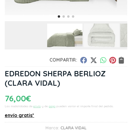
COMPARTIR:
EDREDON SHERPA BERLIOZ
(CLARA VIDAL)
76,00
€
Las modalidades de
envío
y de
pago
pueden variar el importe final del pedido.
envío gratis*
Marca:
CLARA VIDAL