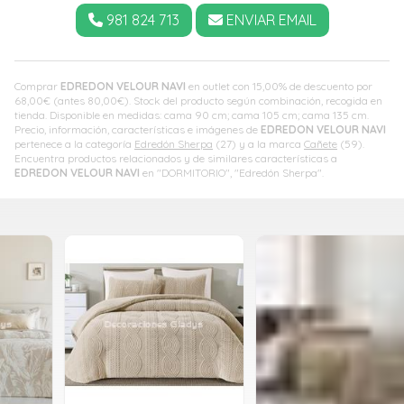
981 824 713
ENVIAR EMAIL
Comprar
EDREDON VELOUR NAVI
en outlet con 15,00% de descuento por
68,00
€
(antes
80,00
€
). Stock del producto según combinación, recogida en
tienda. Disponible en medidas: cama 90 cm; cama 105 cm; cama 135 cm.
Precio, información, características e imágenes de
EDREDON VELOUR NAVI
pertenece a la categoría
Edredón Sherpa
(27) y a la marca
Cañete
(59).
Encuentra productos relacionados y de similares características a
EDREDON VELOUR NAVI
en "DORMITORIO", "Edredón Sherpa".