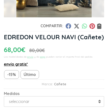
COMPARTIR:
EDREDON VELOUR NAVI
(Cañete)
68,00
€
80,00
€
Las modalidades de
envío
y de
pago
pueden variar el importe final del pedido.
envío gratis*
-15%
Último
Marca:
Cañete
Medidas