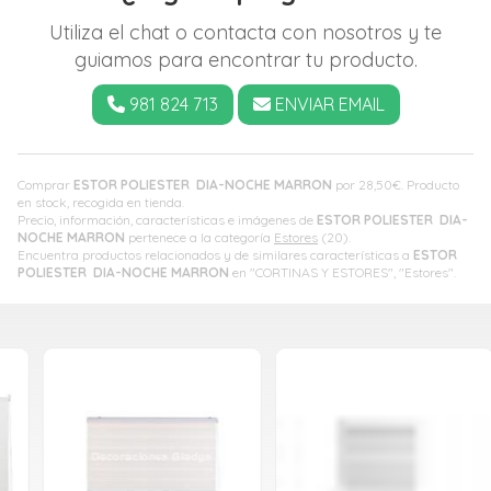
Utiliza el chat o contacta con nosotros y te
guiamos para encontrar tu producto.
981 824 713
ENVIAR EMAIL
Comprar
ESTOR POLIESTER DIA-NOCHE MARRON
por
28,50
€
. Producto
en stock, recogida en tienda.
Precio, información, características e imágenes de
ESTOR POLIESTER DIA-
NOCHE MARRON
pertenece a la categoría
Estores
(20).
Encuentra productos relacionados y de similares características a
ESTOR
POLIESTER DIA-NOCHE MARRON
en "CORTINAS Y ESTORES", "Estores".