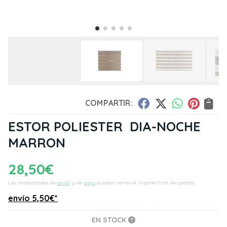
COMPARTIR:
ESTOR POLIESTER DIA-NOCHE
MARRON
28,50
€
Las modalidades de
envío
y de
pago
pueden variar el importe final del pedido.
envío
5,50
€
*
EN STOCK