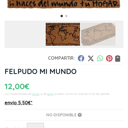
COMPARTIR:
FELPUDO MI MUNDO
12,00
€
Las modalidades de
envío
y de
pago
pueden variar el importe final del pedido.
envío
5,50
€
*
NO DISPONIBLE