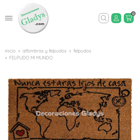
0
Buscar
inicio
alfombras y felpudos
felpudos
FELPUDO MI MUNDO