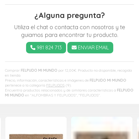
¿Alguna pregunta?
Utiliza el chat o contacta con nosotros y te
guiamos para encontrar tu producto.
981 824 713
ENVIAR EMAIL
Comprar
FELPUDO MI MUNDO
por
12,00
€
. Producto no disponible, recogida
en tienda.
Precio, información, características e imágenes de
FELPUDO MI MUNDO
pertenece a la categoría
FELPUDOS
(9).
Encuentra productos relacionados y de similares características a
FELPUDO
MI MUNDO
en "ALFOMBRAS Y FELPUDOS", "FELPUDOS".