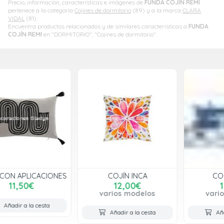
Precio, información, características e imágenes de
FUNDA COJÍN REMI
pertenece a la categoría
Cojines de dormitorio
(89) y a la marca
CLARA
VIDAL
(81).
Encuentra productos relacionados y de similares características a
FUNDA
COJÍN REMI
en "DORMITORIO", "Cojines de dormitorio".
COJÍN INCA
COJIN PAMA
12,00€
16,00€
varios modelos
varios modelos
Añadir a la cesta
Añadir a la cesta