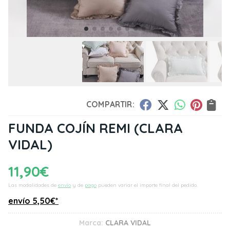
COMPARTIR:
FUNDA COJÍN REMI
(CLARA
VIDAL)
11,90
€
Las modalidades de
envío
y de
pago
pueden variar el importe final del pedido.
envío
5,50
€
*
Marca:
CLARA VIDAL