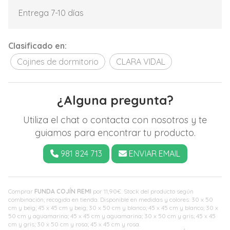
Entrega 7-10 días
Clasificado en:
Cojines de dormitorio
CLARA VIDAL
¿Alguna pregunta?
Utiliza el chat o contacta con nosotros y te
guiamos para encontrar tu producto.
981 824 713
ENVIAR EMAIL
Comprar
FUNDA COJÍN REMI
por
11,90
€
. Stock del producto según
combinación, recogida en tienda. Disponible en medidas y colores: 30 x 50
cm y beig; 45 x 45 cm y beig; 30 x 50 cm y blanco; 45 x 45 cm y blanco; 30 x
50 cm y aguamarina; 45 x 45 cm y aguamarina; 30 x 50 cm y gris; 45 x 45
cm y gris; 30 x 50 cm y rosa; 45 x 45 cm y rosa.