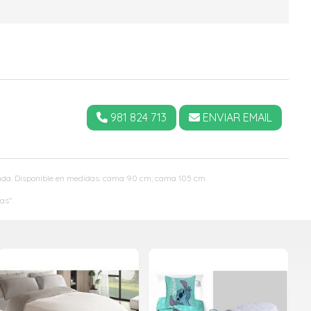
981 824 713
ENVIAR EMAIL
ienda. Disponible en medidas: cama 90 cm; cama 105 cm.
as".