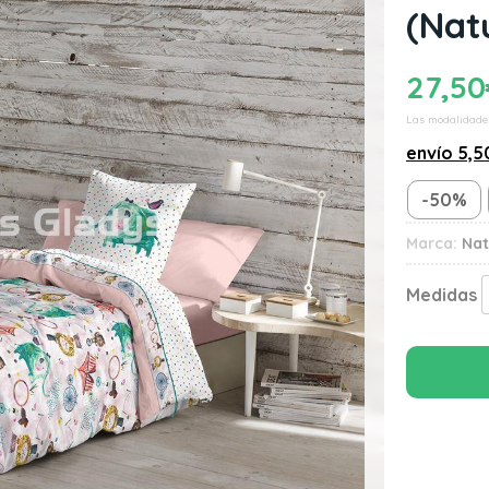
(Nat
27,50
Las modalidade
envío
5,5
-50%
Marca:
Nat
Medidas