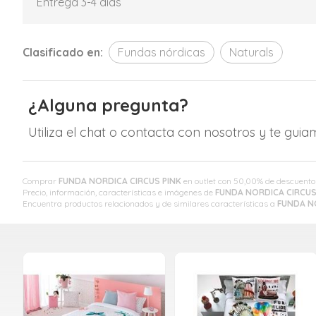
Entrega 3-4 días
Clasificado en:
Fundas nórdicas
Naturals
¿Alguna pregunta?
Utiliza el chat o contacta con nosotros y te gui
Comprar
FUNDA NORDICA CIRCUS PINK
en outlet con 50,00% de descuento
Precio, información, características e imágenes de
FUNDA NORDICA CIRCUS
Encuentra productos relacionados y de similares características a
FUNDA N