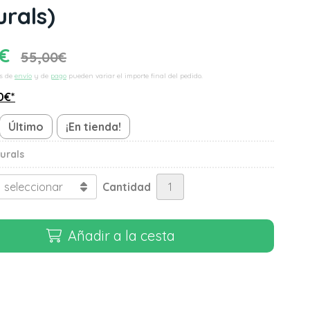
urals)
€
55,00
€
s de
envío
y de
pago
pueden variar el importe final del pedido.
0
€
*
Último
¡En tienda!
urals
Cantidad
Añadir a la cesta