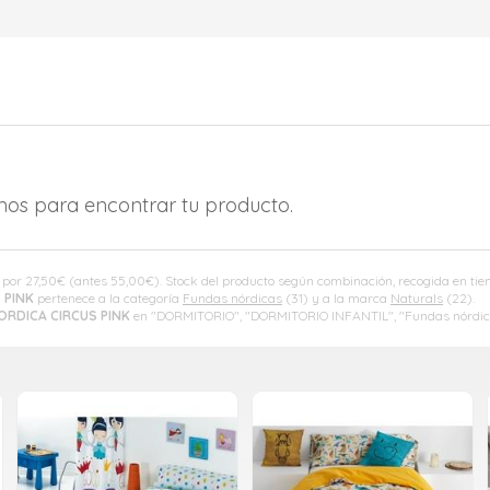
amos para encontrar tu producto.
 por
27,50
€
(antes
55,00
€
). Stock del producto según combinación, recogida en t
 PINK
pertenece a la categoría
Fundas nórdicas
(31) y a la marca
Naturals
(22).
ORDICA CIRCUS PINK
en "DORMITORIO", "DORMITORIO INFANTIL", "Fundas nórdic