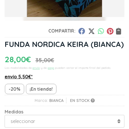
COMPARTIR:
FUNDA NORDICA KEIRA
(BIANCA)
28,00
€
35,00
€
Las modalidades de
envío
y de
pago
pueden variar el importe final del pedido.
envío
5,50
€
*
-20%
¡En tienda!
Marca:
BIANCA
EN STOCK
Medidas