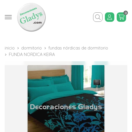
0
Buscar
inicio
dormitorio
fundas nórdicas de dormitorio
FUNDA NORDICA KEIRA