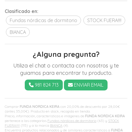
Clasificado en:
Fundas nórdicas de dormitorio
STOCK FUERA!!!!
BIANCA
¿Alguna pregunta?
Utiliza el chat o contacta con nosotros y te
guiamos para encontrar tu producto.
981 824 713
ENVIAR EMAIL
Comprar
FUNDA NORDICA KEIRA
con 20,00% de descuento por
28,00
€
(antes
35,00
€
). Producto en stock, recogida en tienda.
Precio, información, características e imágenes de
FUNDA NORDICA KEIRA
pertenece a las categorías
Fundas nórdicas de dormitorio
(63) y
STOCK
FUERA!!!!
(115) y a la marca
BIANCA
(4).
Encuentra productos relacionados y de similares características a
FUNDA