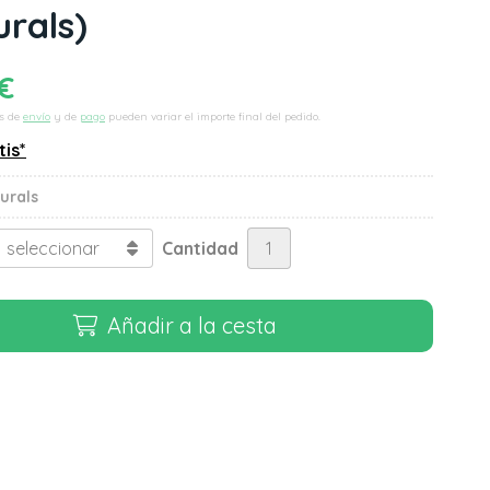
urals)
€
s de
envío
y de
pago
pueden variar el importe final del pedido.
tis*
urals
Cantidad
Añadir a la cesta