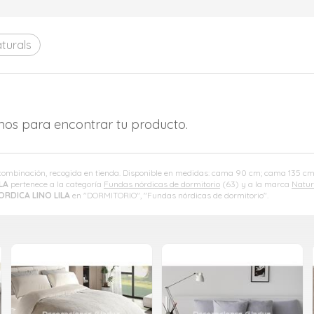
turals
amos para encontrar tu producto.
 combinación, recogida en tienda. Disponible en medidas: cama 90 cm; cama 135 
LA
pertenece a la categoría
Fundas nórdicas de dormitorio
(63) y a la marca
Natur
RDICA LINO LILA
en "DORMITORIO", "Fundas nórdicas de dormitorio".