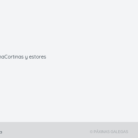
ma
Cortinas y estores
na
© PÁXINAS GALEGAS