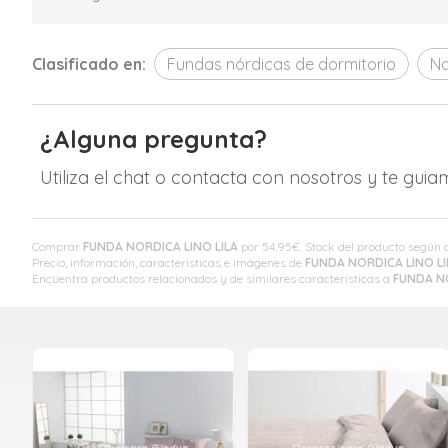
Clasificado en:
Fundas nórdicas de dormitorio
Na
¿Alguna pregunta?
Utiliza el chat o contacta con nosotros y te gui
Comprar
FUNDA NORDICA LINO LILA
por
54,95
€
. Stock del producto según
Precio, información, características e imágenes de
FUNDA NORDICA LINO LI
Encuentra productos relacionados y de similares características a
FUNDA NO