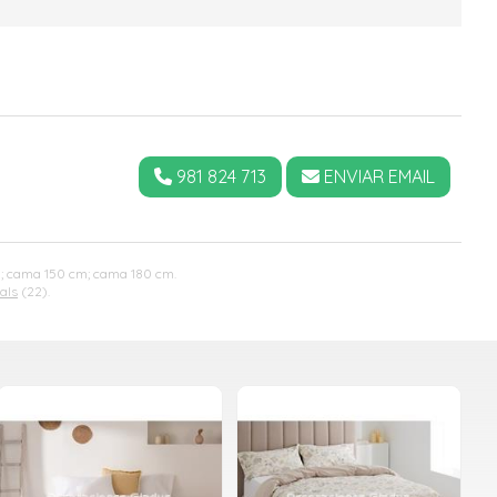
981 824 713
ENVIAR EMAIL
cm; cama 150 cm; cama 180 cm.
als
(22).