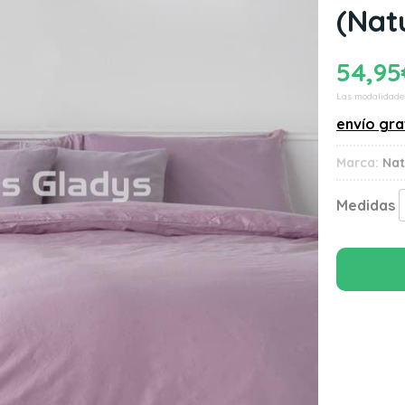
(Nat
54,95
Las modalidade
envío gra
Marca:
Nat
Medidas