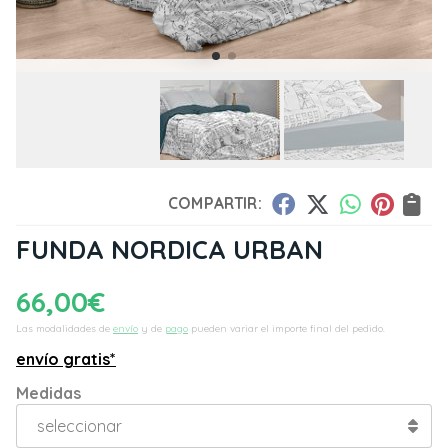
COMPARTIR:
FUNDA NORDICA URBAN
66,00
€
Las modalidades de
envío
y de
pago
pueden variar el importe final del pedido.
envío gratis*
Medidas