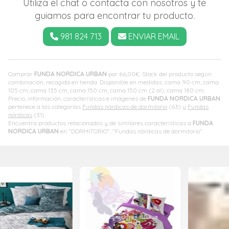
Utiliza el chat o contacta con nosotros y te
guiamos para encontrar tu producto.
981 824 713
ENVIAR EMAIL
Comprar
FUNDA NORDICA URBAN
por
66,00
€
. Stock del producto según
combinación, recogida en tienda. Disponible en medidas: cama 90 cm; cama
105 cm; cama 135 cm; cama 150 cm; cama 150 cm (2 al); cama 180 cm.
Precio, información, características e imágenes de
FUNDA NORDICA URBAN
pertenece a las categorías
Fundas nórdicas de dormitorio
(63) y
Fundas
nórdicas
(31).
Encuentra productos relacionados y de similares características a
FUNDA
NORDICA URBAN
en "DORMITORIO", "Fundas nórdicas de dormitorio".