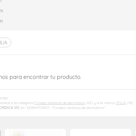
m
cm
cm
ILIA
amos para encontrar tu producto.
ienda.
enece a la categoría
Fundas nórdicas de dormitorio
(63) y a la marca
STILIA
(18).
ORDICA VIC
en "DORMITORIO", "Fundas nórdicas de dormitorio".