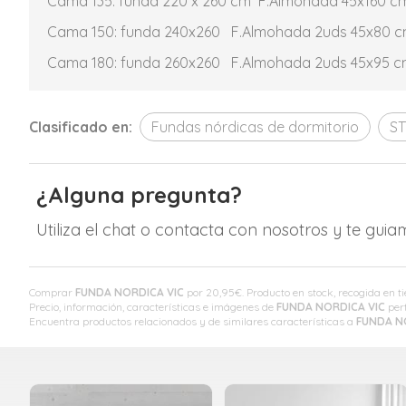
Cama 135: funda 220 x 260 cm F.Almohada 45x160 c
Cama 150: funda 240x260 F.Almohada 2uds 45x80 
Cama 180: funda 260x260 F.Almohada 2uds 45x95 
Clasificado en:
Fundas nórdicas de dormitorio
ST
¿Alguna pregunta?
Utiliza el chat o contacta con nosotros y te gui
Comprar
FUNDA NORDICA VIC
por
20,95
€
. Producto en stock, recogida en t
Precio, información, características e imágenes de
FUNDA NORDICA VIC
pert
Encuentra productos relacionados y de similares características a
FUNDA N