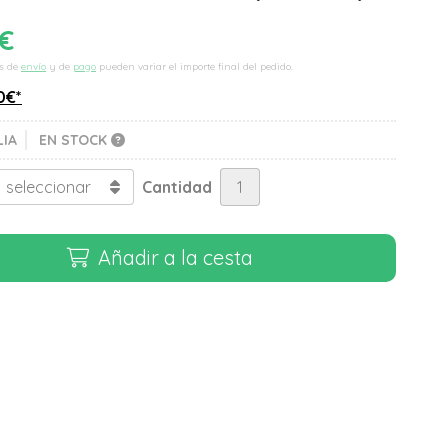
€
s de
envío
y de
pago
pueden variar el importe final del pedido.
0
€
*
LIA
EN STOCK
Cantidad
Añadir a la cesta