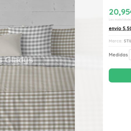
20,95
Las modalidade
envío
5,5
Marca:
STI
Medidas