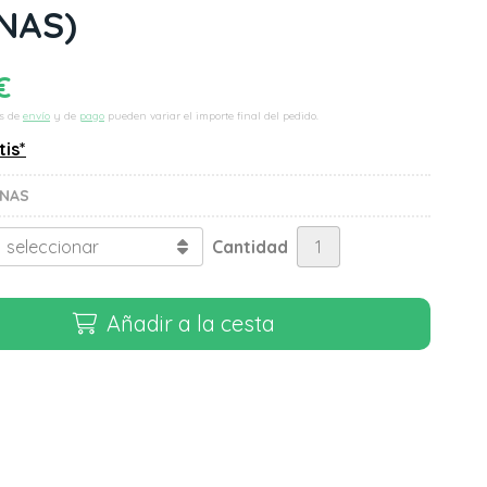
NAS)
€
s de
envío
y de
pago
pueden variar el importe final del pedido.
tis*
ENAS
Cantidad
Añadir a la cesta