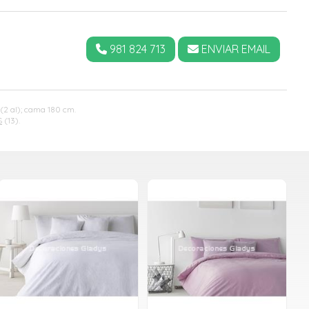
981 824 713
ENVIAR EMAIL
(2 al); cama 180 cm.
S
(13).