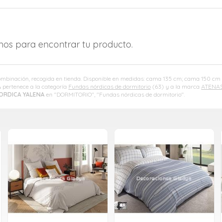
amos para encontrar tu producto.
combinación, recogida en tienda. Disponible en medidas: cama 135 cm; cama 150 cm 
A
pertenece a la categoría
Fundas nórdicas de dormitorio
(63) y a la marca
ATENA
ORDICA YALENA
en "DORMITORIO", "Fundas nórdicas de dormitorio".