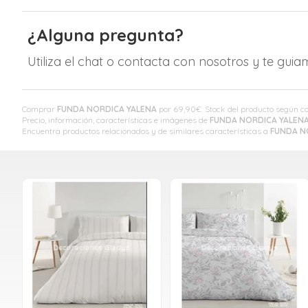
¿Alguna pregunta?
Utiliza el chat o contacta con nosotros y te gui
Comprar
FUNDA NORDICA YALENA
por
69,90
€
. Stock del producto según 
Precio, información, características e imágenes de
FUNDA NORDICA YALEN
Encuentra productos relacionados y de similares características a
FUNDA N