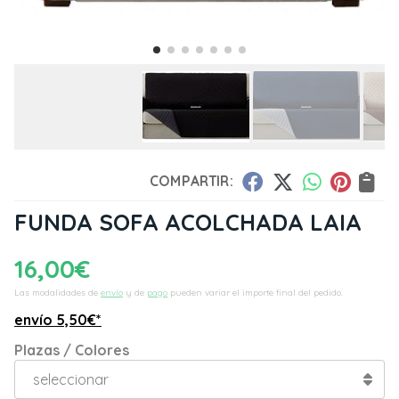
COMPARTIR:
FUNDA SOFA ACOLCHADA LAIA
16,00
€
Las modalidades de
envío
y de
pago
pueden variar el importe final del pedido.
envío
5,50
€
*
Plazas / Colores