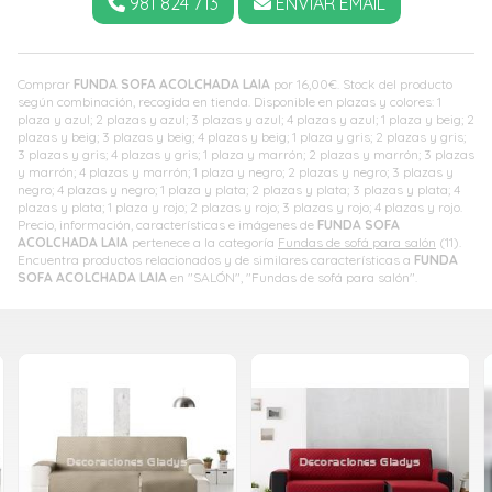
981 824 713
ENVIAR EMAIL
Comprar
FUNDA SOFA ACOLCHADA LAIA
por
16,00
€
. Stock del producto
según combinación, recogida en tienda. Disponible en plazas y colores: 1
plaza y azul; 2 plazas y azul; 3 plazas y azul; 4 plazas y azul; 1 plaza y beig; 2
plazas y beig; 3 plazas y beig; 4 plazas y beig; 1 plaza y gris; 2 plazas y gris;
3 plazas y gris; 4 plazas y gris; 1 plaza y marrón; 2 plazas y marrón; 3 plazas
y marrón; 4 plazas y marrón; 1 plaza y negro; 2 plazas y negro; 3 plazas y
negro; 4 plazas y negro; 1 plaza y plata; 2 plazas y plata; 3 plazas y plata; 4
plazas y plata; 1 plaza y rojo; 2 plazas y rojo; 3 plazas y rojo; 4 plazas y rojo.
Precio, información, características e imágenes de
FUNDA SOFA
ACOLCHADA LAIA
pertenece a la categoría
Fundas de sofá para salón
(11).
Encuentra productos relacionados y de similares características a
FUNDA
SOFA ACOLCHADA LAIA
en "SALÓN", "Fundas de sofá para salón".