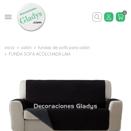
0
Buscar
inicio
salón
fundas de sofá para salón
FUNDA SOFA ACOLCHADA LAIA