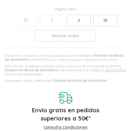
Página 1 de 4
Mostrar todos
Encuentra, compara y compra productos de la categoría
Fundas nórdicas
de dormitorio
(DORMITORIO) al mejor precio en nuestra tienda online.
Información, imágenes, características y precios de artículos de la familia
Fundas nórdicas de dormitorio
, perteneciente a la categoría
DORMITORIO
.
63 artículos disponibles.
Novedades, outlet y ofertas en
Fundas nórdicas de dormitorio
.
Envío gratis en pedidos
superiores a
50
€
*
consulta condiciones