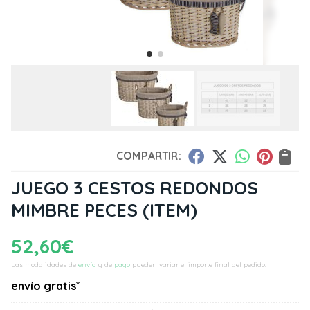
COMPARTIR:
JUEGO 3 CESTOS REDONDOS
MIMBRE PECES
(ITEM)
52,60
€
Las modalidades de
envío
y de
pago
pueden variar el importe final del pedido.
envío gratis*