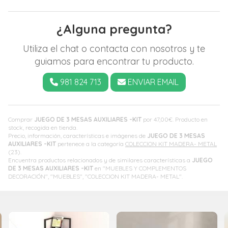
¿Alguna pregunta?
Utiliza el chat o contacta con nosotros y te
guiamos para encontrar tu producto.
981 824 713
ENVIAR EMAIL
Comprar
JUEGO DE 3 MESAS AUXILIARES -KIT
por
47,00
€
. Producto en
stock, recogida en tienda.
Precio, información, características e imágenes de
JUEGO DE 3 MESAS
AUXILIARES -KIT
pertenece a la categoría
COLECCION KIT MADERA- METAL
(23).
Encuentra productos relacionados y de similares características a
JUEGO
DE 3 MESAS AUXILIARES -KIT
en "MUEBLES Y COMPLEMENTOS
DECORACIÓN", "MUEBLES", "COLECCION KIT MADERA- METAL".