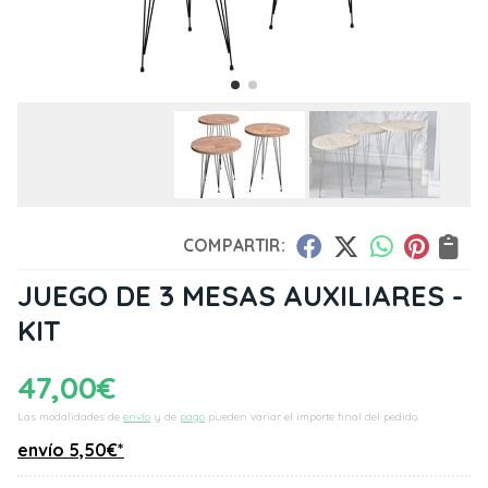
COMPARTIR:
JUEGO DE 3 MESAS AUXILIARES -
KIT
47,00
€
Las modalidades de
envío
y de
pago
pueden variar el importe final del pedido.
envío
5,50
€
*