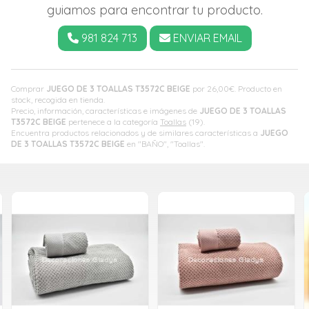
guiamos para encontrar tu producto.
981 824 713
ENVIAR EMAIL
Comprar
JUEGO DE 3 TOALLAS T3572C BEIGE
por
26,00
€
. Producto en
stock, recogida en tienda.
Precio, información, características e imágenes de
JUEGO DE 3 TOALLAS
T3572C BEIGE
pertenece a la categoría
Toallas
(19).
Encuentra productos relacionados y de similares características a
JUEGO
DE 3 TOALLAS T3572C BEIGE
en "BAÑO", "Toallas".