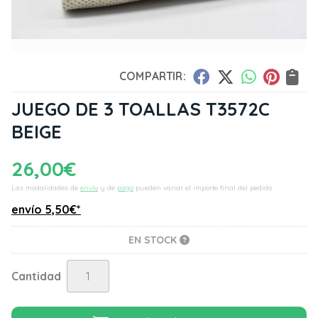
COMPARTIR:
JUEGO DE 3 TOALLAS T3572C
BEIGE
26,00
€
Las modalidades de
envío
y de
pago
pueden variar el importe final del pedido.
envío
5,50
€
*
EN STOCK
Cantidad