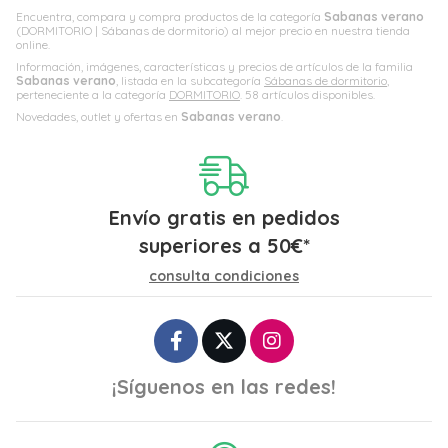
Encuentra, compara y compra productos de la categoría
Sabanas verano
(DORMITORIO | Sábanas de dormitorio) al mejor precio en nuestra tienda
online.
Información, imágenes, características y precios de artículos de la familia
Sabanas verano
, listada en la subcategoría
Sábanas de dormitorio
,
perteneciente a la categoría
DORMITORIO
. 58 artículos disponibles.
Novedades, outlet y ofertas en
Sabanas verano
.
Envío gratis en pedidos
superiores a
50
€
*
consulta condiciones
¡Síguenos en las redes!