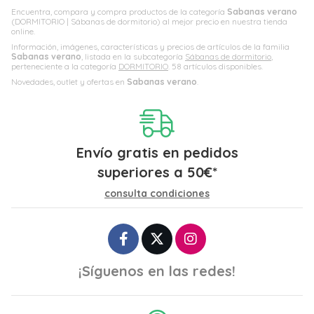
Encuentra, compara y compra productos de la categoría
Sabanas verano
(DORMITORIO | Sábanas de dormitorio) al mejor precio en nuestra tienda
online.
Información, imágenes, características y precios de artículos de la familia
Sabanas verano
, listada en la subcategoría
Sábanas de dormitorio
,
perteneciente a la categoría
DORMITORIO
. 58 artículos disponibles.
Novedades, outlet y ofertas en
Sabanas verano
.
Envío gratis en pedidos
superiores a
50
€
*
consulta condiciones
¡Síguenos en las redes!