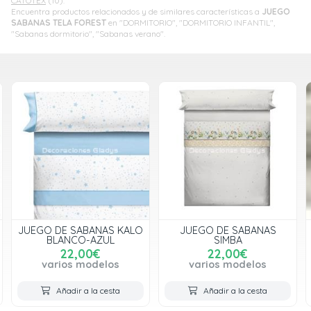
CATOTEX
(10).
Encuentra productos relacionados y de similares características a
JUEGO
SABANAS TELA FOREST
en "DORMITORIO", "DORMITORIO INFANTIL",
"Sabanas dormitorio", "Sabanas verano".
JUEGO DE SABANAS
JUEGO DE SABANAS TELA
SIMBA
543
22,00€
29,00€
varios modelos
varios modelos
Añadir a la cesta
Añadir a la cesta