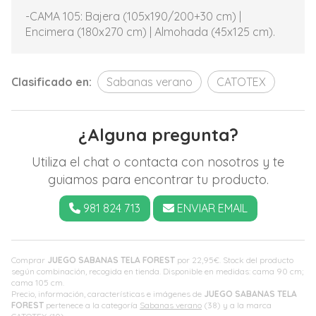
-CAMA 105: Bajera (105x190/200+30 cm) |
Encimera (180x270 cm) | Almohada (45x125 cm).
Clasificado en:
Sabanas verano
CATOTEX
¿Alguna pregunta?
Utiliza el chat o contacta con nosotros y te
guiamos para encontrar tu producto.
981 824 713
ENVIAR EMAIL
Comprar
JUEGO SABANAS TELA FOREST
por
22,95
€
. Stock del producto
según combinación, recogida en tienda. Disponible en medidas: cama 90 cm;
cama 105 cm.
Precio, información, características e imágenes de
JUEGO SABANAS TELA
FOREST
pertenece a la categoría
Sabanas verano
(38) y a la marca