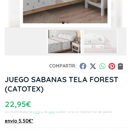
COMPARTIR:
JUEGO SABANAS TELA FOREST
(CATOTEX)
22,95
€
Las modalidades de
envío
y de
pago
pueden variar el importe final del pedido.
envío
5,50
€
*