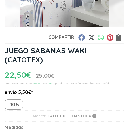
COMPARTIR:
JUEGO SABANAS WAKI
(CATOTEX)
22,50
€
25,00
€
Las modalidades de
envío
y de
pago
pueden variar el importe final del pedido.
envío
5,50
€
*
-10%
Marca:
CATOTEX
EN STOCK
Medidas