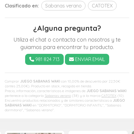
Clasificado en:
Sabanas verano
CATOTEX
¿Alguna pregunta?
Utiliza el chat o contacta con nosotros y te
guiamos para encontrar tu producto.
981 824 713
ENVIAR EMAIL
Comprar
JUEGO SABANAS WAKI
con 10,00% de descuento por
22,50
€
(antes
25,00
€
). Producto en stock, recogida en tienda.
Precio, información, características e imágenes de
JUEGO SABANAS WAKI
pertenece a la categoría
Sabanas verano
(38) y a la marca
CATOTEX
(10).
Encuentra productos relacionados y de similares características a
JUEGO
SABANAS WAKI
en "DORMITORIO", "DORMITORIO INFANTIL", "Sabanas
dormitorio", "Sabanas verano".