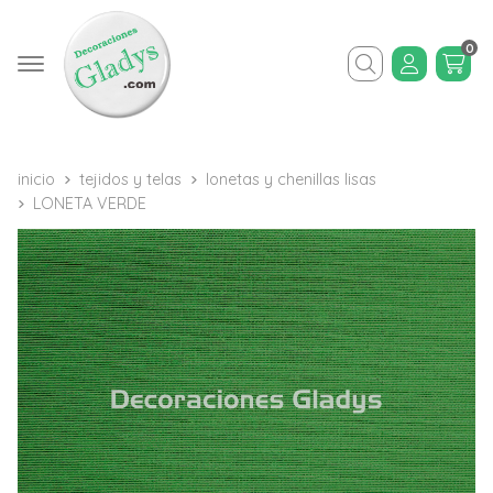
0
Buscar
inicio
tejidos y telas
lonetas y chenillas lisas
LONETA VERDE