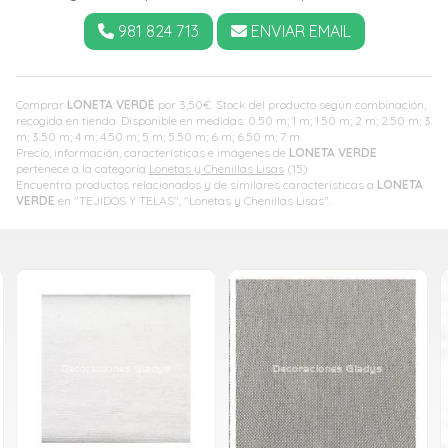
981 824 713
ENVIAR EMAIL
Comprar
LONETA VERDE
por
3,50
€
. Stock del producto según combinación,
recogida en tienda. Disponible en medidas: 0.50 m; 1 m; 1.50 m; 2 m; 2.50 m; 3
m; 3.50 m; 4 m; 4.50 m; 5 m; 5.50 m; 6 m; 6.50 m; 7 m.
Precio, información, características e imágenes de
LONETA VERDE
pertenece a la categoría
Lonetas y Chenillas Lisas
(15).
Encuentra productos relacionados y de similares características a
LONETA
VERDE
en "TEJIDOS Y TELAS", "Lonetas y Chenillas Lisas".