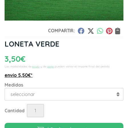
COMPARTIR:
LONETA VERDE
3,50
€
Las modalidades de
envío
y de
pago
pueden variar el importe final del pedido.
envío
5,50
€
*
Medidas
Cantidad