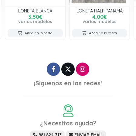
BLANCA
LONETA HALF PANAMÁ
LONETA NE
0€
4,00€
3,50€
modelos
varios modelos
varios mod
a la cesta
Añadir a la cesta
Añadir a la 
¡Síguenos en las redes!
¿Necesitas ayuda?
981 824 713
ENVIAR EMAIL