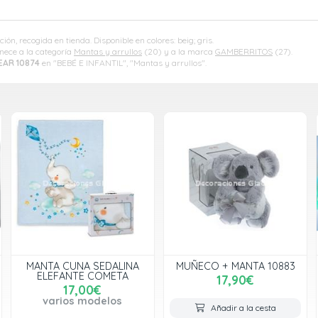
ón, recogida en tienda. Disponible en colores: beig; gris.
nece a la categoría
Mantas y arrullos
(20) y a la marca
GAMBERRITOS
(27).
EAR 10874
en "BEBÉ E INFANTIL", "Mantas y arrullos".
MANTA CUNA SEDALINA
MUÑECO + MANTA 10883
ELEFANTE COMETA
17,90€
17,00€
varios modelos
Añadir a la cesta