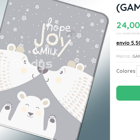
(GAM
24,00
Las modalidade
envío
5,5
Marca:
GA
Colores