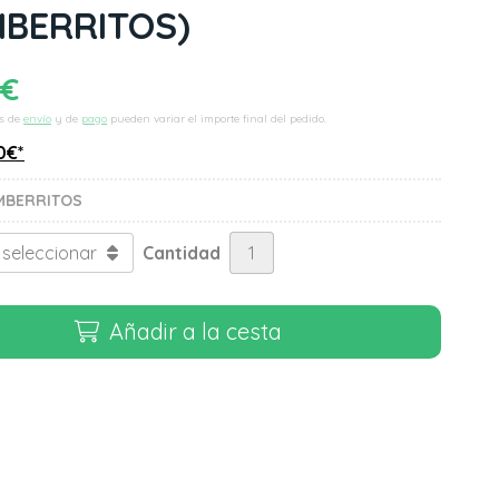
BERRITOS)
€
s de
envío
y de
pago
pueden variar el importe final del pedido.
0
€
*
MBERRITOS
Cantidad
Añadir a la cesta