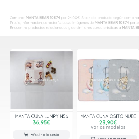
Comprar
MANTA BEAR 10874
por
24,00
€
. Stock del producto según combinaci
Precio, información, características e imágenes de
MANTA BEAR 10874
perte
Encuentra productos relacionados y de similares características a
MANTA B
MANTA CUNA LUMPY N56
MANTA CUNA OSITO NUBE
36,95€
23,90€
varios modelos
Añadir a la cesta
Añadir a la cesta