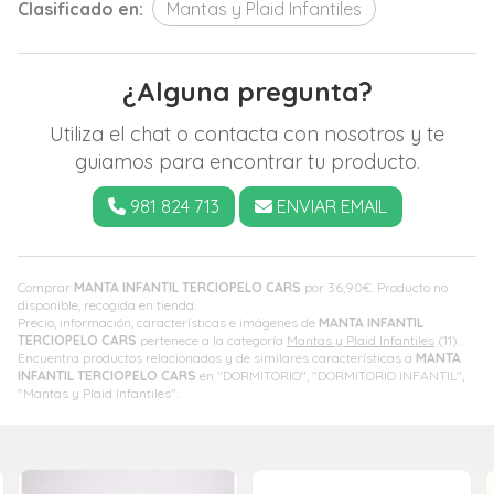
Clasificado en:
Mantas y Plaid Infantiles
¿Alguna pregunta?
Utiliza el chat o contacta con nosotros y te
guiamos para encontrar tu producto.
981 824 713
ENVIAR EMAIL
Comprar
MANTA INFANTIL TERCIOPELO CARS
por
36,90
€
. Producto no
disponible, recogida en tienda.
Precio, información, características e imágenes de
MANTA INFANTIL
TERCIOPELO CARS
pertenece a la categoría
Mantas y Plaid Infantiles
(11).
Encuentra productos relacionados y de similares características a
MANTA
INFANTIL TERCIOPELO CARS
en "DORMITORIO", "DORMITORIO INFANTIL",
"Mantas y Plaid Infantiles".