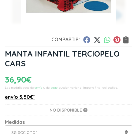
COMPARTIR:
MANTA INFANTIL TERCIOPELO
CARS
36,90
€
Las modalidades de
envío
y de
pago
pueden variar el importe final del pedido.
envío
5,50
€
*
NO DISPONIBLE
Medidas