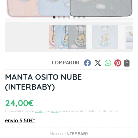
COMPARTIR:
MANTA OSITO NUBE
(INTERBABY)
24,00
€
Las modalidades de
envío
y de
pago
pueden variar el importe final del pedido.
envío
5,50
€
*
Marca:
INTERBABY