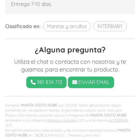
Entrega 7-10 días.
Clasificado en:
Mantas y arrullos
INTERBABY
¿Alguna pregunta?
Utiliza el chat o contacta con nosotros y te
guiamos para encontrar tu producto.
981 824 713
ENVIAR EMAIL
Comprar
MANTA OSITO NUBE
por
24,00
€
. Stock del producto según
combinación, recogida en tienda. Disponible en colores: azul; rosa; gris.
Precio, información, características e imágenes de
MANTA OSITO NUBE
pertenece a la categoría
Mantas y arrullos
(20) y a la marca
INTERBABY
(37).
Encuentra productos relacionados y de similares características a
MANTA
OSITO NUBE
en "BEBÉ E INFANTIL", "Mantas y arrullos".