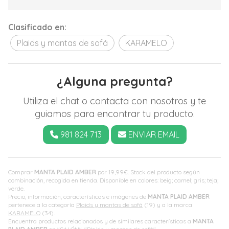
Clasificado en:
Plaids y mantas de sofá
KARAMELO
¿Alguna pregunta?
Utiliza el chat o contacta con nosotros y te
guiamos para encontrar tu producto.
981 824 713
ENVIAR EMAIL
Comprar
MANTA PLAID AMBER
por
19,99
€
. Stock del producto según
combinación, recogida en tienda. Disponible en colores: beig; camel; gris; teja;
verde.
Precio, información, características e imágenes de
MANTA PLAID AMBER
pertenece a la categoría
Plaids y mantas de sofá
(19) y a la marca
KARAMELO
(34).
Encuentra productos relacionados y de similares características a
MANTA