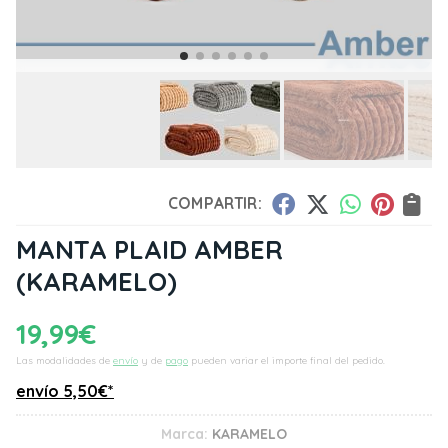
COMPARTIR:
MANTA PLAID AMBER
(KARAMELO)
19,99
€
Las modalidades de
envío
y de
pago
pueden variar el importe final del pedido.
envío
5,50
€
*
Marca:
KARAMELO