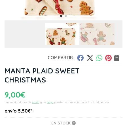
COMPARTIR:
MANTA PLAID SWEET
CHRISTMAS
9,00
€
Las modalidades de
envío
y de
pago
pueden variar el importe final del pedido.
envío
5,50
€
*
EN STOCK