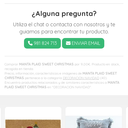
¿Alguna pregunta?
Utiliza el chat o contacta con nosotros y te
guiamos para encontrar tu producto.
981 824 713
ENVIAR EMAIL
Comprar
MANTA PLAID SWEET CHRISTMAS
por
9,00
€
. Producto en stock,
recogida en tienda.
Precio, información, características e imágenes de
MANTA PLAID SWEET
CHRISTMAS
pertenece a la categoría
DECORACION NAVIDAD
(40).
Encuentra productos relacionados y de similares características a
MANTA
PLAID SWEET CHRISTMAS
en "DECORACION NAVIDAD".