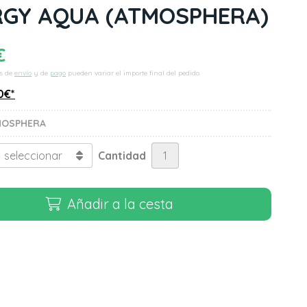
RGY AQUA
(ATMOSPHERA)
€
s de
envío
y de
pago
pueden variar el importe final del pedido.
0
€
*
MOSPHERA
Cantidad
Añadir a la cesta