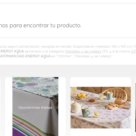
amos para encontrar tu producto.
ducto según combinación, recogida en tienda. Disponible en medidas: 140 x 140 cm; 
ENERGY AQUA
pertenece a la categoría
Manteles y servilletas
(51) y a la marca
AT
ANTIMANCHAS ENERGY AQUA
en "COCINA", "Manteles y servilletas".