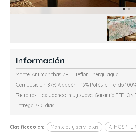
Información
Mantel Antimanchas ZREE Teflon Energy agua
Composición: 87% Algodón - 13% Poliéster. Tejido 100%
Tacto textil estupendo, muy suave. Garantía TEFLON D
Entrega 7-10 días.
Clasificado en:
Manteles y servilletas
ATMOSPHE