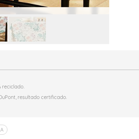
 reciclado.
uPont, resultado certificado.
RA