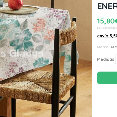
ENE
15,80
Las modalidade
envío
5,5
Marca:
AT
Medidas