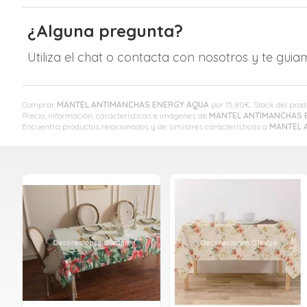
¿Alguna pregunta?
Utiliza el chat o contacta con nosotros y te gui
Comprar
MANTEL ANTIMANCHAS ENERGY AQUA
por
15,80
€
. Stock del pro
Precio, información, características e imágenes de
MANTEL ANTIMANCHAS 
Encuentra productos relacionados y de similares características a
MANTEL 