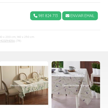
981 824 713
ENVIAR EMAIL
140 x 200 cm; 140 x 250 cm.
MOSPHERA
(78).