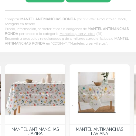
Comprar
MANTEL ANTIMANCHAS RONDA
por
29,90
€
. Producto en stock,
recogida en tienda.
Precio, información, características e imágenes de
MANTEL ANTIMANCHAS
RONDA
pertenece a la categoría
Manteles y servilletas
(51).
Encuentra productos relacionados y de similares características a
MANTEL
ANTIMANCHAS RONDA
en "COCINA", "Manteles y servilletas".
MANTEL ANTIMANCHAS
MANTEL ANTIMANCHAS
LAVIANA
LAVINA