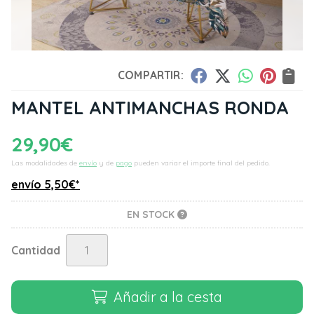
COMPARTIR:
MANTEL ANTIMANCHAS RONDA
29,90
€
Las modalidades de
envío
y de
pago
pueden variar el importe final del pedido.
envío
5,50
€
*
EN STOCK
Cantidad
Añadir a la cesta