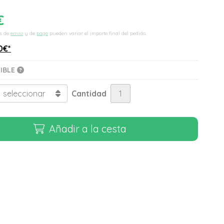
€
s de
envío
y de
pago
pueden variar el importe final del pedido.
0
€
*
NIBLE
Cantidad
Añadir a la cesta