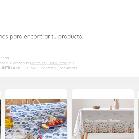
amos para encontrar tu producto.
ienda.
ece a la categoría
Manteles y servilletas
(51).
PUNTILLA
en "COCINA", "Manteles y servilletas".