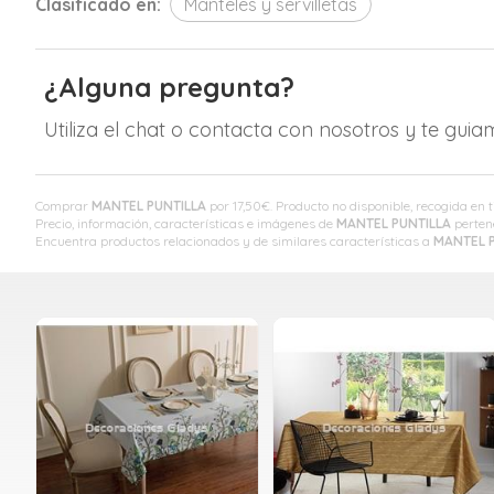
Clasificado en:
Manteles y servilletas
¿Alguna pregunta?
Utiliza el chat o contacta con nosotros y te gui
Comprar
MANTEL PUNTILLA
por
17,50
€
. Producto no disponible, recogida en t
Precio, información, características e imágenes de
MANTEL PUNTILLA
perten
Encuentra productos relacionados y de similares características a
MANTEL 