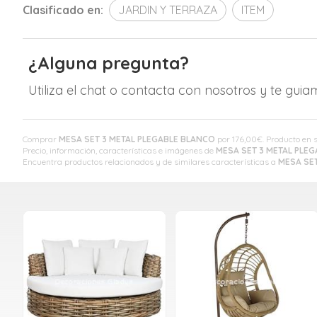
Clasificado en:
JARDIN Y TERRAZA
ITEM
¿Alguna pregunta?
Utiliza el chat o contacta con nosotros y te gui
Comprar
MESA SET 3 METAL PLEGABLE BLANCO
por
176,00
€
. Producto en 
Precio, información, características e imágenes de
MESA SET 3 METAL PLE
Encuentra productos relacionados y de similares características a
MESA SE