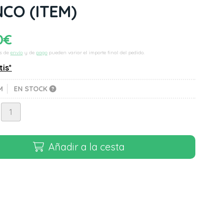
NCO
(ITEM)
0
€
s de
envío
y de
pago
pueden variar el importe final del pedido.
tis*
M
EN STOCK
Añadir a la cesta