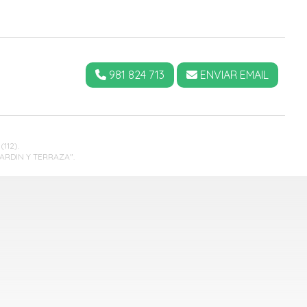
981 824 713
ENVIAR EMAIL
(112).
ARDIN Y TERRAZA".