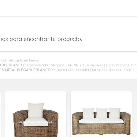
amos para encontrar tu producto.
stock, recogida en tienda.
GABLE BLANCO
pertenece a la categoría
JARDIN Y TERRAZA
(5) y a la marca
ITEM
T 3 METAL PLEGABLE BLANCO
en "MUEBLES Y COMPLEMENTOS DECORACIÓN", "J