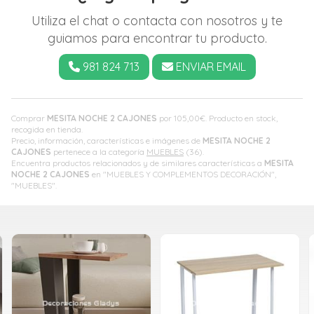
Utiliza el chat o contacta con nosotros y te
guiamos para encontrar tu producto.
981 824 713
ENVIAR EMAIL
Comprar
MESITA NOCHE 2 CAJONES
por
105,00
€
. Producto en stock,
recogida en tienda.
Precio, información, características e imágenes de
MESITA NOCHE 2
CAJONES
pertenece a la categoría
MUEBLES
(36).
Encuentra productos relacionados y de similares características a
MESITA
NOCHE 2 CAJONES
en "MUEBLES Y COMPLEMENTOS DECORACIÓN",
"MUEBLES".