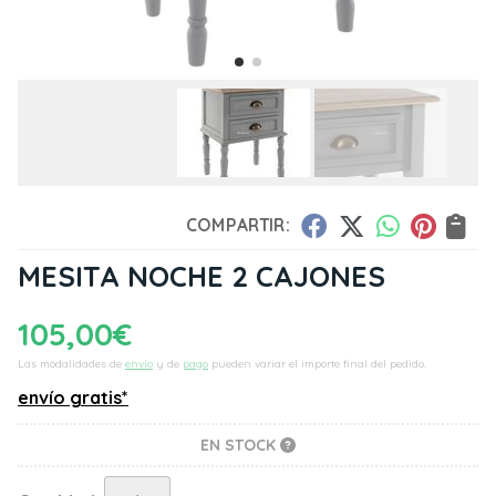
COMPARTIR:
MESITA NOCHE 2 CAJONES
105,00
€
Las modalidades de
envío
y de
pago
pueden variar el importe final del pedido.
envío gratis*
EN STOCK