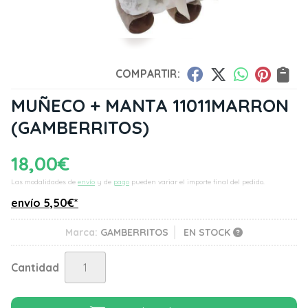
COMPARTIR:
MUÑECO + MANTA 11011MARRON
(GAMBERRITOS)
18,00
€
Las modalidades de
envío
y de
pago
pueden variar el importe final del pedido.
envío
5,50
€
*
Marca:
GAMBERRITOS
EN STOCK
Cantidad