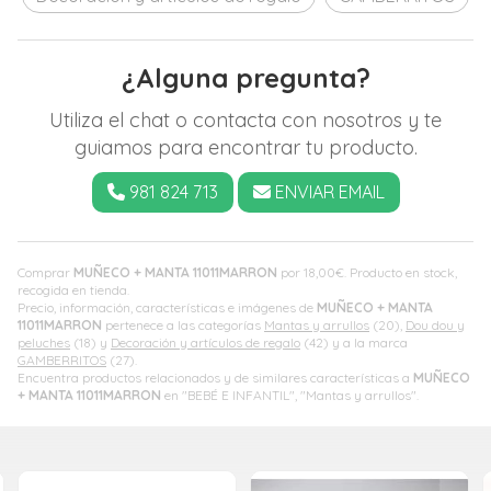
¿Alguna pregunta?
Utiliza el chat o contacta con nosotros y te
guiamos para encontrar tu producto.
981 824 713
ENVIAR EMAIL
Comprar
MUÑECO + MANTA 11011MARRON
por
18,00
€
. Producto en stock,
recogida en tienda.
Precio, información, características e imágenes de
MUÑECO + MANTA
11011MARRON
pertenece a las categorías
Mantas y arrullos
(20),
Dou dou y
peluches
(18) y
Decoración y artículos de regalo
(42) y a la marca
GAMBERRITOS
(27).
Encuentra productos relacionados y de similares características a
MUÑECO
+ MANTA 11011MARRON
en "BEBÉ E INFANTIL", "Mantas y arrullos".