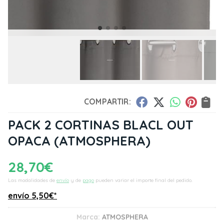
COMPARTIR:
PACK 2 CORTINAS BLACL OUT
OPACA
(ATMOSPHERA)
28,70
€
Las modalidades de
envío
y de
pago
pueden variar el importe final del pedido.
envío
5,50
€
*
Marca:
ATMOSPHERA