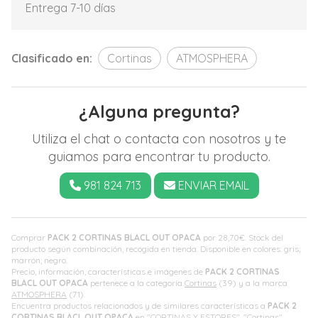
Entrega 7-10 días
Clasificado en:
Cortinas
ATMOSPHERA
¿Alguna pregunta?
Utiliza el chat o contacta con nosotros y te
guiamos para encontrar tu producto.
981 824 713
ENVIAR EMAIL
Comprar
PACK 2 CORTINAS BLACL OUT OPACA
por
28,70
€
. Stock del
producto según combinación, recogida en tienda. Disponible en colores: gris;
marrón; negro.
Precio, información, características e imágenes de
PACK 2 CORTINAS
BLACL OUT OPACA
pertenece a la categoría
Cortinas
(39) y a la marca
ATMOSPHERA
(71).
Encuentra productos relacionados y de similares características a
PACK 2
CORTINAS BLACL OUT OPACA
en "CORTINAS Y ESTORES", "Cortinas".