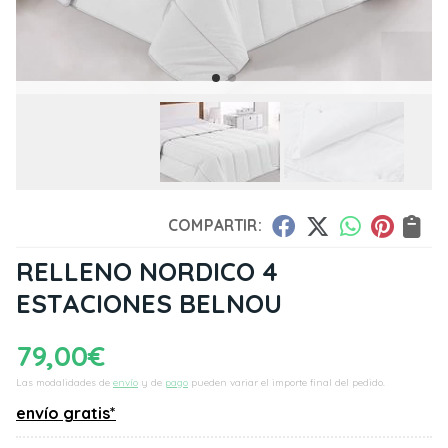
COMPARTIR:
RELLENO NORDICO 4
ESTACIONES BELNOU
79,00
€
Las modalidades de
envío
y de
pago
pueden variar el importe final del pedido.
envío gratis*