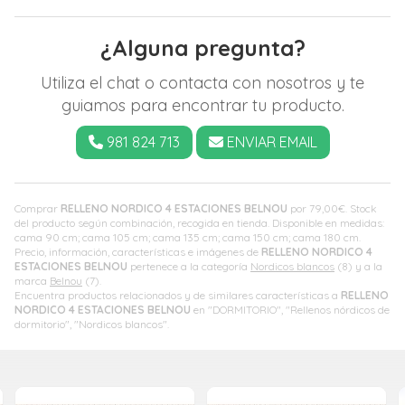
¿Alguna pregunta?
Utiliza el chat o contacta con nosotros y te
guiamos para encontrar tu producto.
981 824 713
ENVIAR EMAIL
Comprar
RELLENO NORDICO 4 ESTACIONES BELNOU
por
79,00
€
. Stock
del producto según combinación, recogida en tienda. Disponible en medidas:
cama 90 cm; cama 105 cm; cama 135 cm; cama 150 cm; cama 180 cm.
Precio, información, características e imágenes de
RELLENO NORDICO 4
ESTACIONES BELNOU
pertenece a la categoría
Nordicos blancos
(8) y a la
marca
Belnou
(7).
Encuentra productos relacionados y de similares características a
RELLENO
NORDICO 4 ESTACIONES BELNOU
en "DORMITORIO", "Rellenos nórdicos de
dormitorio", "Nordicos blancos".