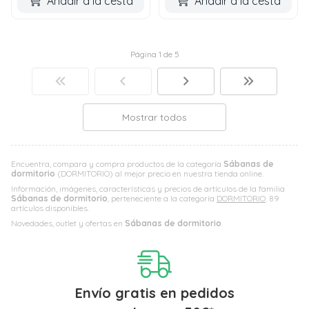
Añadir a la cesta
Añadir a la cesta
Página 1 de 5
Mostrar todos
Encuentra, compara y compra productos de la categoría
Sábanas de
dormitorio
(DORMITORIO) al mejor precio en nuestra tienda online.
Información, imágenes, características y precios de artículos de la familia
Sábanas de dormitorio
, perteneciente a la categoría
DORMITORIO
. 89
artículos disponibles.
Novedades, outlet y ofertas en
Sábanas de dormitorio
.
Envío gratis en pedidos