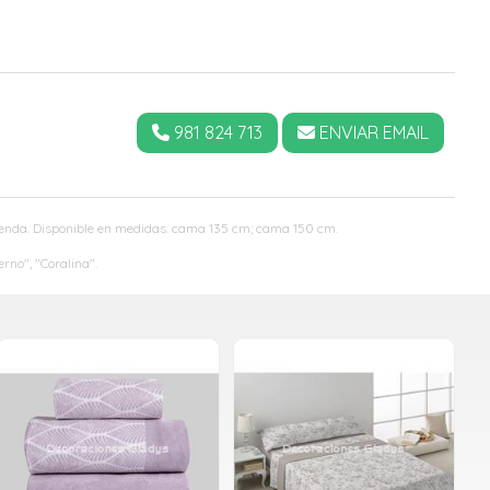
981 824 713
ENVIAR EMAIL
tienda. Disponible en medidas: cama 135 cm; cama 150 cm.
no", "Coralina".