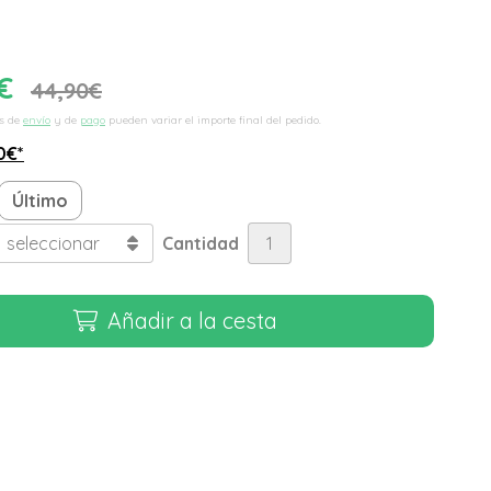
€
44,90
€
s de
envío
y de
pago
pueden variar el importe final del pedido.
0
€
*
Último
Cantidad
Añadir a la cesta