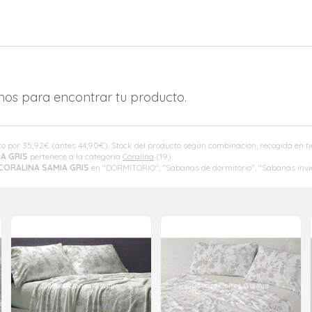
amos para encontrar tu producto.
to por
35,92
€
(antes
44,90
€
). Stock del producto según combinación, recogida en 
A GRIS
pertenece a la categoría
Coralina
(19).
CORALINA SAMIA GRIS
en "DORMITORIO", "Sábanas de dormitorio", "Sabanas invier