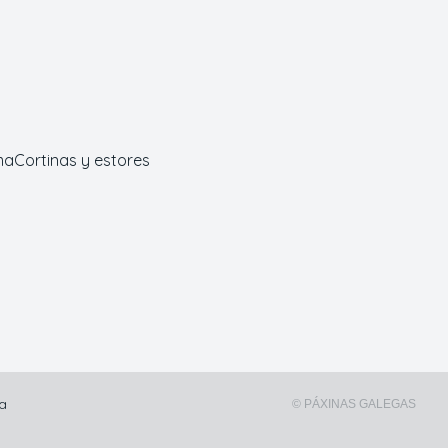
ma
Cortinas y estores
na
© PÁXINAS GALEGAS