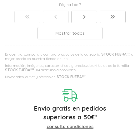
Página 1 de 7
Mostrar todos
Encuentra, compara y compra productos de la categoría
STOCK FUERA!!!!
al
mejor precio en nuestra tienda online.
Información, imágenes, características y precios de artículos de la familia
STOCK FUERA!!!!
. 114 artículos disponibles.
Novedades, outlet y ofertas en
STOCK FUERA!!!!
.
Envío gratis en pedidos
superiores a
50
€
*
consulta condiciones