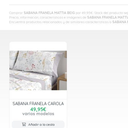
Comprar
SABANA FRANELA MATTIA BEIG
por
49,95
€
. Stock del producto 
Precio, información, características e imágenes de
SABANA FRANELA MATTI
Encuentra productos relacionados y de similares características a
SABANA 
SABANA FRANELA CAROLA
49,95€
varios modelos
Añadir a la cesta