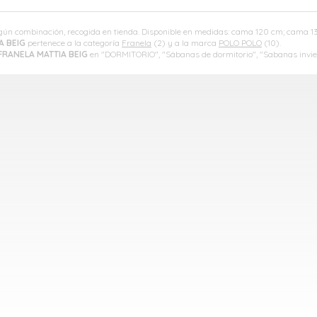
según combinación, recogida en tienda. Disponible en medidas: cama 120 cm; cama 
A BEIG
pertenece a la categoría
Franela
(2) y a la marca
POLO POLO
(10).
FRANELA MATTIA BEIG
en "DORMITORIO", "Sábanas de dormitorio", "Sabanas invier