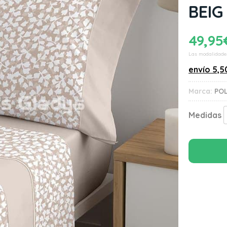
BEIG
49,95
Las modalidade
envío
5,5
Marca:
PO
Medidas