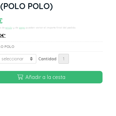
(POLO POLO)
€
s de
envío
y de
pago
pueden variar el importe final del pedido.
0
€
*
LO POLO
Cantidad
Añadir a la cesta