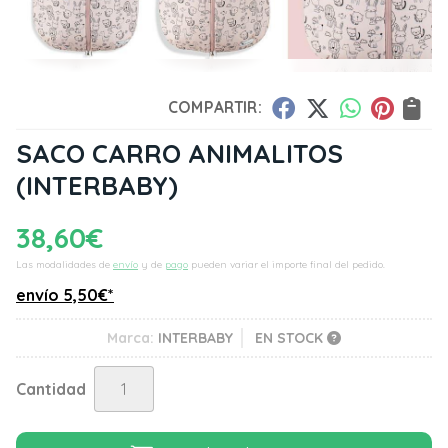
COMPARTIR:
SACO CARRO ANIMALITOS
(INTERBABY)
38,60
€
Las modalidades de
envío
y de
pago
pueden variar el importe final del pedido.
envío
5,50
€
*
Marca:
INTERBABY
EN STOCK
Cantidad