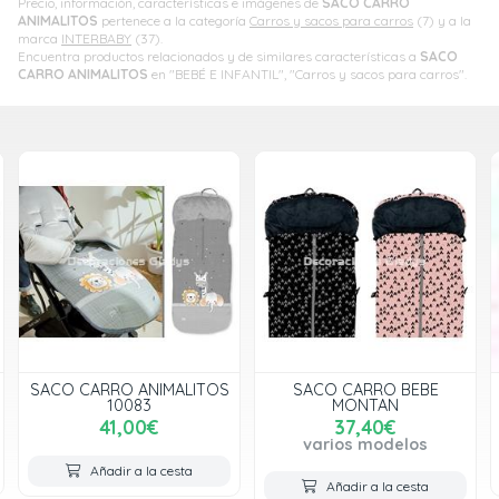
Precio, información, características e imágenes de
SACO CARRO
ANIMALITOS
pertenece a la categoría
Carros y sacos para carros
(7) y a la
marca
INTERBABY
(37).
Encuentra productos relacionados y de similares características a
SACO
CARRO ANIMALITOS
en "BEBÉ E INFANTIL", "Carros y sacos para carros".
SACO CARRO BEBE
SACO CARRO MICKEY
MONTAN
TOPOS
37,40€
42,99€
varios modelos
Añadir a la cesta
Añadir a la cesta