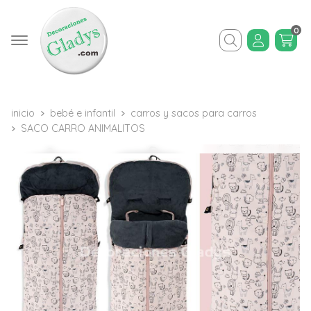
0
Buscar
inicio
bebé e infantil
carros y sacos para carros
SACO CARRO ANIMALITOS