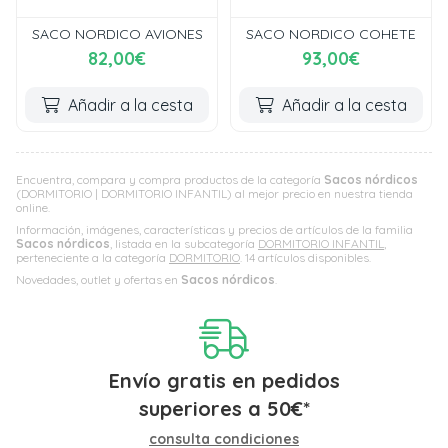
SACO NORDICO AVIONES
SACO NORDICO COHETE
82,00€
93,00€
Añadir a la cesta
Añadir a la cesta
Encuentra, compara y compra productos de la categoría
Sacos nórdicos
(DORMITORIO | DORMITORIO INFANTIL) al mejor precio en nuestra tienda
online.
Información, imágenes, características y precios de artículos de la familia
Sacos nórdicos
, listada en la subcategoría
DORMITORIO INFANTIL
,
perteneciente a la categoría
DORMITORIO
. 14 artículos disponibles.
Novedades, outlet y ofertas en
Sacos nórdicos
.
Envío gratis en pedidos
superiores a
50
€
*
consulta condiciones