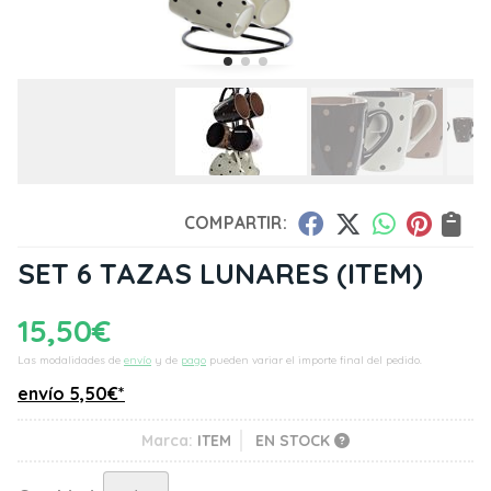
COMPARTIR:
SET 6 TAZAS LUNARES
(ITEM)
15,50
€
Las modalidades de
envío
y de
pago
pueden variar el importe final del pedido.
envío
5,50
€
*
Marca:
ITEM
EN STOCK