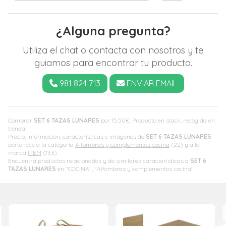
¿Alguna pregunta?
Utiliza el chat o contacta con nosotros y te
guiamos para encontrar tu producto.
981 824 713
ENVIAR EMAIL
Comprar
SET 6 TAZAS LUNARES
por
15,50
€
. Producto en stock, recogida en
tienda.
Precio, información, características e imágenes de
SET 6 TAZAS LUNARES
pertenece a la categoría
Alfombras y complementos cocina
(22) y a la
marca
ITEM
(133).
Encuentra productos relacionados y de similares características a
SET 6
TAZAS LUNARES
en "COCINA", "Alfombras y complementos cocina".