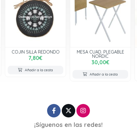
REDONDO
MESA CUAD. PLEGABLE
SET SUSHI PORCE
NORDIC
BAMBU AZUL
30,00€
25,00€
 cesta
Añadir a la cesta
Añadir a la ces
¡Síguenos en las redes!