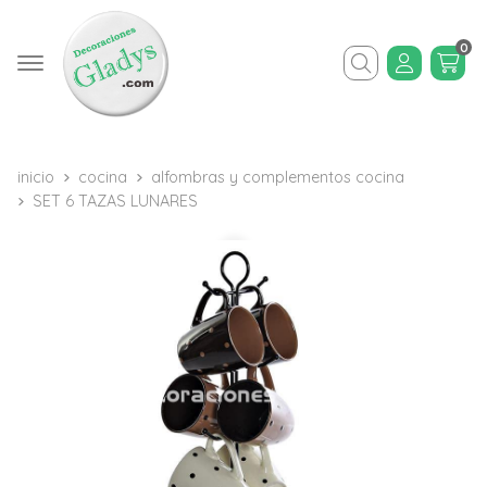
0
Buscar
inicio
cocina
alfombras y complementos cocina
SET 6 TAZAS LUNARES