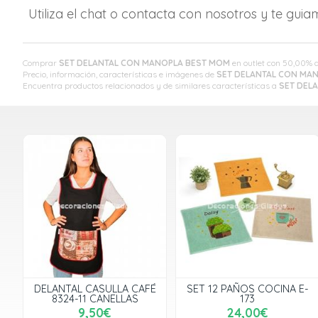
Utiliza el chat o contacta con nosotros y te gui
Comprar
SET DELANTAL CON MANOPLA BEST MOM
en outlet con 50,00% 
Precio, información, características e imágenes de
SET DELANTAL CON MA
Encuentra productos relacionados y de similares características a
SET DEL
DELANTAL CASULLA CAFÉ
SET 12 PAÑOS COCINA E-
8324-11 CANELLAS
173
9,50€
24,00€