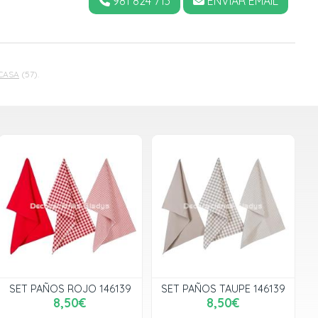
981 824 713
ENVIAR EMAIL
CASA
(57).
SET PAÑOS ROJO 146139
SET PAÑOS TAUPE 146139
8,50€
8,50€