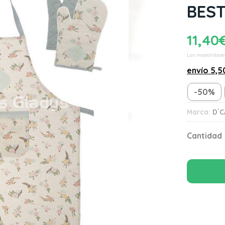
BES
11,40
Las modalidade
envío
5,5
-50%
Marca:
D´C
Cantidad