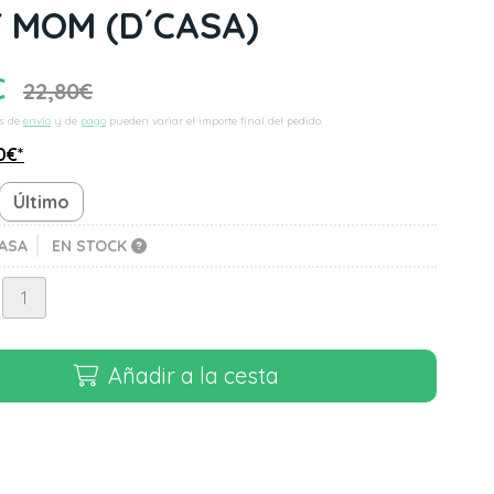
T MOM
(D´CASA)
€
22,80
€
s de
envío
y de
pago
pueden variar el importe final del pedido.
0
€
*
Último
ASA
EN STOCK
Añadir a la cesta