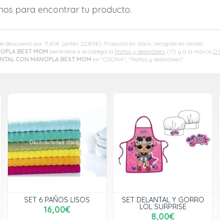
amos para encontrar tu producto.
de descuento por
11,40
€
(antes
22,80
€
). Producto en stock, recogida en tienda.
NOPLA BEST MOM
pertenece a la categoría
Paños y delantales
(17) y a la marca
D´
ANTAL CON MANOPLA BEST MOM
en "COCINA", "Paños y delantales".
SET 6 PAÑOS LISOS
SET DELANTAL Y GORRO
LOL SURPRISE
16,00€
8,00€