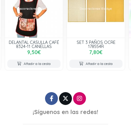
É
SET 3 PAÑOS OCRE
SET 12 PAÑOS COCINA E-
178554R
173
7,80€
24,00€
Añadir a la cesta
Añadir a la cesta
¡Síguenos en las redes!