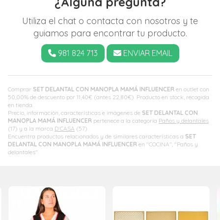
¿Alguna pregunta?
Utiliza el chat o contacta con nosotros y te
guiamos para encontrar tu producto.
981 824 713
ENVIAR EMAIL
Comprar
SET DELANTAL CON MANOPLA MAMÁ INFLUENCER
en outlet con
50,00% de descuento por
11,40
€
(antes
22,80
€
). Producto en stock, recogida
en tienda.
Precio, información, características e imágenes de
SET DELANTAL CON
MANOPLA MAMÁ INFLUENCER
pertenece a la categoría
Paños y delantales
(17) y a la marca
D´CASA
(57).
Encuentra productos relacionados y de similares características a
SET
DELANTAL CON MANOPLA MAMÁ INFLUENCER
en "COCINA", "Paños y
delantales".