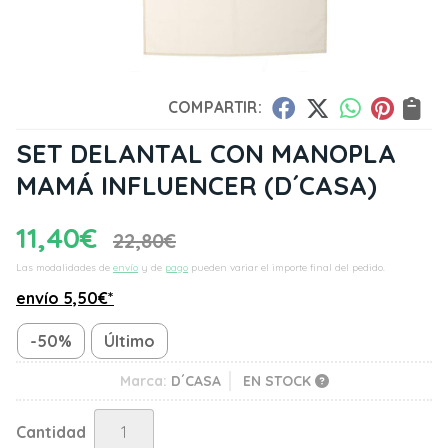
COMPARTIR:
SET DELANTAL CON MANOPLA
MAMÁ INFLUENCER
(D´CASA)
11,40
€
22,80
€
Las modalidades de
envío
y de
pago
pueden variar el importe final del pedido.
envío
5,50
€
*
-50%
Último
Marca:
D´CASA
EN STOCK
Cantidad