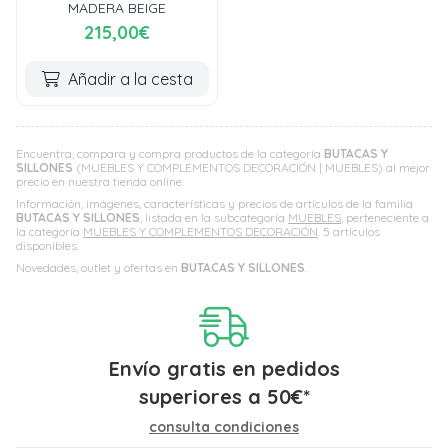
MADERA BEIGE
215,00€
Añadir a la cesta
Encuentra, compara y compra productos de la categoría
BUTACAS Y
SILLONES
(MUEBLES Y COMPLEMENTOS DECORACIÓN | MUEBLES) al mejor
precio en nuestra tienda online.
Información, imágenes, características y precios de artículos de la familia
BUTACAS Y SILLONES
, listada en la subcategoría
MUEBLES
, perteneciente a
la categoría
MUEBLES Y COMPLEMENTOS DECORACIÓN
. 5 artículos
disponibles.
Novedades, outlet y ofertas en
BUTACAS Y SILLONES
.
Envío gratis en pedidos
superiores a
50
€
*
consulta condiciones