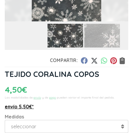
COMPARTIR:
TEJIDO CORALINA COPOS
4,50
€
Las modalidades de
envío
y de
pago
pueden variar el importe final del pedido.
envío
5,50
€
*
Medidas