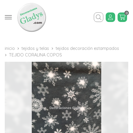
0
Buscar
inicio
tejidos y telas
tejidos decoración estampados
TEJIDO CORALINA COPOS