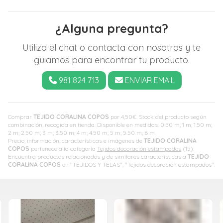
¿Alguna pregunta?
Utiliza el chat o contacta con nosotros y te
guiamos para encontrar tu producto.
981 824 713
ENVIAR EMAIL
Comprar
TEJIDO CORALINA COPOS
por
4,50
€
. Stock del producto según
combinación, recogida en tienda. Disponible en medidas: 0.50 m; 1 m; 1.50 m;
2 m; 2.50 m; 3 m; 3.50 m; 4 m; 4.50 m; 5 m; 5.50 m; 6 m.
Precio, información, características e imágenes de
TEJIDO CORALINA
COPOS
pertenece a la categoría
Tejidos decoración estampados
(15).
Encuentra productos relacionados y de similares características a
TEJIDO
CORALINA COPOS
en "TEJIDOS Y TELAS", "Tejidos decoración estampados".